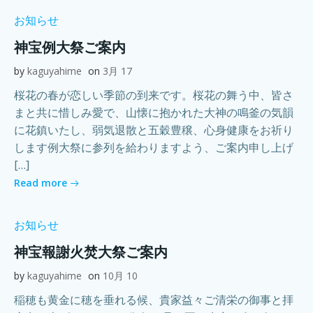
お知らせ
神宝例大祭ご案内
by
kaguyahime
on
3月 17
桜花の春が恋しい季節の到来です。桜花の舞う中、皆さ
まと共に惜しみ愛で、山懐に抱かれた大神の鳴釜の気韻
に花鎮いたし、弱気退散と五穀豊穣、心身健康をお祈り
します例大祭に参列を給わりますよう、ご案内申し上げ
[…]
Read more
お知らせ
神宝報謝火焚大祭ご案内
by
kaguyahime
on
10月 10
稲穂も黄金に穂を垂れる候、貴家益々ご清栄の御事と拝