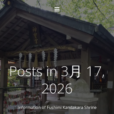
コ
ン
テ
ン
ツ
へ
ス
キ
ッ
プ
Posts in 3月 17,
2026
Information of Fushimi Kandakara Shrine