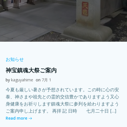
お知らせ
神宝鎮魂大祭ご案内
by
kaguyahime
on
7月 1
今夏も厳しい暑さが予想されています。この時に心の安
泰、神さまや祖先との霊的交信豊かでありますよう又心
身健康をお祈りします鎮魂大祭に参列を給わりますよう
ご案内申し上げます。 再拝 記 日時 七月二十日 […]
Read more